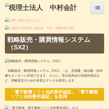
HOME
事務所紹介
戦略販売・購買情報システム
経営理念
（SX2）
法人・個人事業主の皆さま
相続税・贈与税について
「戦略販売・購買情報システム（SX2）」は、見積書・納品書・請求
料金について
書をカンタンに作成できます。さらに、売れ筋商品や高粗利商品な
ど、戦略策定のための多彩なデータを提供します。
ご契約までの流れ
「電子帳簿ソフト法的要件認証」「電子書類
採用情報
ソフト法的要件認証」を取得