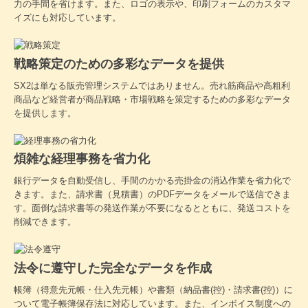
力の手間を省けます。また、ロゴの表示や、印刷フォームのカスタマ
イズにも対応しています。
戦略策定のための多彩なデータを提供
SX2は単なる販売管理システムではありません。売れ筋商品や高粗利
商品など経営者が商品戦略・市場戦略を策定するための多彩なデータ
を提供します。
煩雑な経理事務を省力化
銀行データを自動受信し、手間のかかる売掛金の消込作業を省力化で
きます。また、請求書（見積書）のPDFデータをメールで送信できま
す。面倒な請求書等の発送作業が不要になるとともに、発送コストを
削減できます。
法令に遵守した完全なデータを作成
帳簿（得意先元帳・仕入先元帳）や書類（納品書(控)・請求書(控)）に
ついて電子帳簿保存法に対応しています。また、インボイス制度への