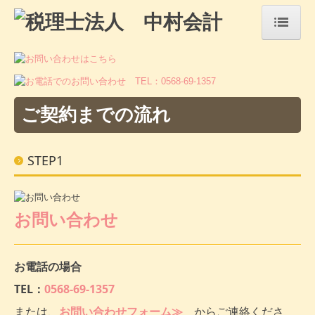
HOME
事務所紹介
ご契約までの流れ
経営理念
法人・個人事業主の皆さま
STEP1
相続税・贈与税について
料金について
お問い合わせ
ご契約までの流れ
お電話の場合
採用情報
TEL：
0568-69-1357
または、
お問い合わせフォーム≫
からご連絡くださ