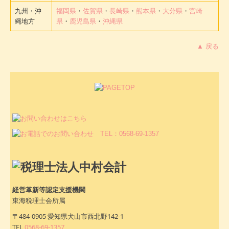
九州・沖
福岡県
・
佐賀県
・
長崎県
・
熊本県
・
大分県
・
宮崎
縄地方
県
・
鹿児島県
・
沖縄県
▲ 戻る
経営革新等認定支援機関
東海税理士会所属
〒484-0905 愛知県犬山市西北野142-1
TEL
0568-69-1357