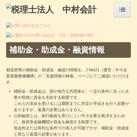
HOME
事務所紹介
補助金・助成金・融資情報
経営理念
法人・個人事業主の皆さま
都道府県の補助金・助成金・融資の情報を、J-Net21（運営：中小企
業基盤整備機構）の「支援情報の検索」ページにてご確認いただけま
相続税・贈与税について
す。
料金について
補助金・助成金は、国や地方公共団体が、一定の条件に合った企
業や団体に資金を支給する制度です。
これらの支給を受けるには期限までに所定の手続きを行う必要が
ご契約までの流れ
ありますが、返還の必要はありません。
公的融資とは、銀行融資を受けにくい中小企業を救済するため
採用情報
に、政府系金融機関が資金を融資する制度です。
低金利または有利な条件での借入が可能ですが、補助金・助成金
と異なり返還の必要があります。