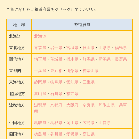
ご覧になりたい都道府県をクリックしてください。
地 域
都道府県
北海道
北海道
東北地方
青森県
・
岩手県
・
宮城県
・
秋田県
・
山形県
・
福島県
関信地方
埼玉県
・
茨城県
・
栃木県
・
群馬県
・
新潟県
・
長野県
首都圏
千葉県
・
東京都
・
山梨県
・
神奈川県
東海地方
静岡県
・
岐阜県
・
愛知県
・
三重県
北陸地方
富山県
・
石川県
・
福井県
近畿地方
滋賀県
・
京都府
・
大阪府
・
奈良県
・
和歌山県
・
兵庫
県
中国地方
鳥取県
・
島根県
・
岡山県
・
広島県
・
山口県
四国地方
徳島県
・
香川県
・
愛媛県
・
高知県